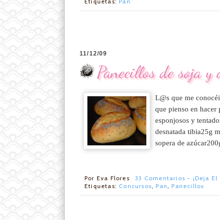
Etiquetas:
Pan
11/12/09
Panecillos de soja y
L@s que me conocéis 
que pienso en hacer 
esponjosos y tentado
desnatada tibia25g m
sopera de azúcar200g
Por
Eva Flores
33 Comentarios - ¡Deja El
Etiquetas:
Concursos
,
Pan
,
Panecillos