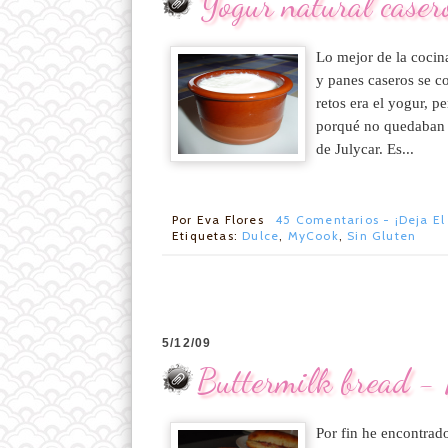
Yogur natural caser
Lo mejor de la cocin
y panes caseros se co
retos era el yogur, p
porqué no quedaban i
de Julycar. Es...
Por
Eva Flores
45 Comentarios - ¡Deja El
Etiquetas:
Dulce
,
MyCook
,
Sin Gluten
5/12/09
Buttermilk bread - 
Por fin he encontrado 