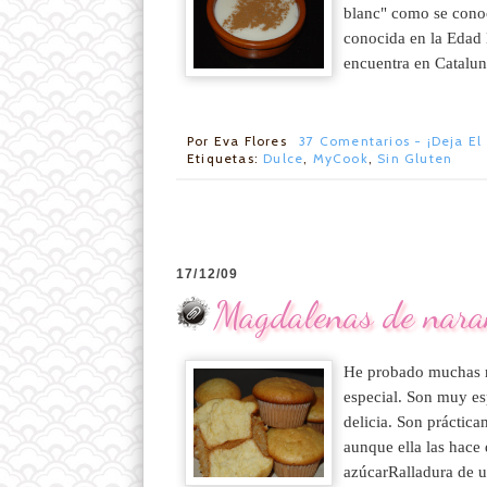
blanc" como se conoc
conocida en la Edad 
encuentra en Catalun
Por
Eva Flores
37 Comentarios - ¡Deja El
Etiquetas:
Dulce
,
MyCook
,
Sin Gluten
17/12/09
Magdalenas de nara
He probado muchas ma
especial. Son muy es
delicia. Son práctica
aunque ella las hace
azúcarRalladura de u