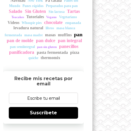
Navidad
Pa català
New York
Panes del
Mundo
Panes rápidos
Preparados para pan
Salado
Sin Gluten
Tartas
Sin lactosa
Tutoriales
Vegetariano
Teacakes
Vegano
chocolate
Vídeos
Whoopie pies
empanada
levadura natural
libros
masa blanca
pan
masas
muffins
fermentada
masa madre
pan de molde
pan dulce
pan integral
panecillos
pan semiintegral
pan sin gluten
panificadora
pasta fermentada
pizza
thermomix
quiche
Recibe mis recetas por
email
Suscríbete