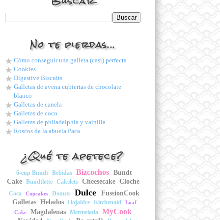
Buscar
No te pierdas...
Cómo conseguir una galleta (casi) perfecta
Cookies
Digestive Biscuits
Galletas de avena cubiertas de chocolate
blanco
Galletas de canela
Galletas de coco
Galletas de philadelphia y vainilla
Roscos de la abuela Paca
¿Qué te apetece?
Bizcochos
Bundt
6-cup Bundt
Bebidas
Cake
Cheesecake
Cloche
Bundtlette
Cakelets
Dulce
FussionCook
Coca
Donuts
Cupcakes
Galletas
Helados
Hojaldre
Kitchenaid
Loaf
MyCook
Magdalenas
Mermelada
Cake