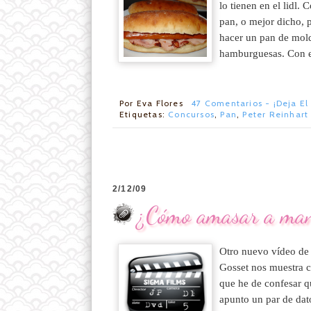
lo tienen en el lidl.
pan, o mejor dicho, 
hacer un pan de mold
hamburguesas. Con es
Por
Eva Flores
47 Comentarios - ¡Deja El
Etiquetas:
Concursos
,
Pan
,
Peter Reinhart
2/12/09
¿Cómo amasar a man
Otro nuevo vídeo de 
Gosset nos muestra c
que he de confesar q
apunto un par de dato