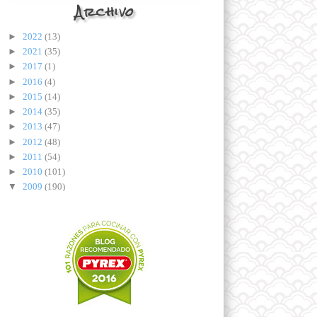
Archivo
►
2022
(13)
►
2021
(35)
►
2017
(1)
►
2016
(4)
►
2015
(14)
►
2014
(35)
►
2013
(47)
►
2012
(48)
►
2011
(54)
►
2010
(101)
▼
2009
(190)
▼
diciembre
(9)
¡Feliz Navidad!
Menjar blanc
Magdalenas de naranja
Pan Heineken
Panecillos de soja y amapola
Lotería de Navidad 2009
Yogur natural casero