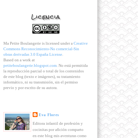
Buttermilk bread - Pan de suero de leche
¿Cómo amasar a mano? Método francés
Licencia
►
noviembre
(12)
►
octubre
(12)
►
septiembre
(17)
►
agosto
(4)
►
julio
(21)
Ma Petite Boulangerie
is licensed under a
Creative
►
junio
(14)
Commons Reconocimiento-No comercial-Sin
obras derivadas 3.0 España License
.
►
mayo
(27)
Based on a work at
►
abril
(19)
petiteboulangerie.blogspot.com
. No está permitida
►
marzo
(22)
la reproducción parcial o total de los contenidos
►
febrero
(16)
de este blog (texto e imágenes), su tratamiento
►
enero
(17)
informático, ni su transmisión, sin el permiso
►
2008
(105)
previo y por escrito de su autora.
Eva Flores
Editora infantil de profesión y
cocinitas por afición comparto
en este blog mis aventuras como