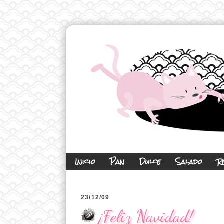
Inicio
Pan
Dulce
Salado
R
23/12/09
¡Feliz Navidad!