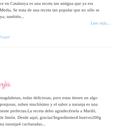
e en Catalunya es una receta tan antigua que ya era
Media. Se trata de una receta tan popular que no sólo se
ya, también...
Leer más...
 Tuyo!
nja
gdalenas, todas deliciosas, pero estas tienen un algo
ponjosas, suben muchísimo y el sabor a naranja es una
mente perfectas.La receta debo agradecérsela a Mariló,
 de limón. Desde aquí, gracias!Ingredientes4 huevos200g
na naranja4 cucharadas...