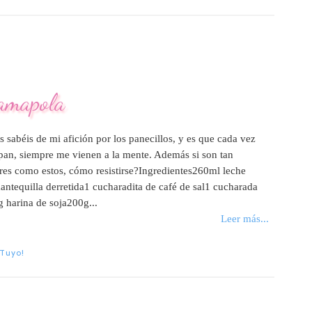
 amapola
sabéis de mi afición por los panecillos, y es que cada vez
pan, siempre me vienen a la mente. Además si son tan
res como estos, cómo resistirse?Ingredientes260ml leche
antequilla derretida1 cucharadita de café de sal1 cucharada
 harina de soja200g...
Leer más...
 Tuyo!